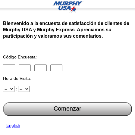
Encuesta sobre satisfacción de clientes de M
Bienvenido a la encuesta de satisfacción de clientes de
Murphy USA y Murphy Express. Apreciamos su
participación y valoramos sus comentarios.
Código Encuesta:
Ingrese los dígitos del 1 al 3 del código de la encuesta.
Ingrese los dígitos del 4 al 6 del código de la encuesta.
Ingrese los dígitos del 7 al 9 del código de la encues
Ingrese los dígitos del 10 al 12 del código d
Hora de Visita:
Hora
:
Minuto
English