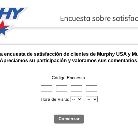
satisfacción de clientes de Murphy - Bienveni
la encuesta de satisfacción de clientes de Murphy USA y M
Apreciamos su participación y valoramos sus comentarios
Código Encuesta:
1 al 3 del código de la encuesta.
4 al 6 del código de la encuesta.
7 al 9 del código de la encuesta.
10 al 12 del código de la encuesta.
Hora de Visita:
: