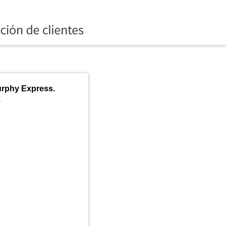
do
urphy Express.
.